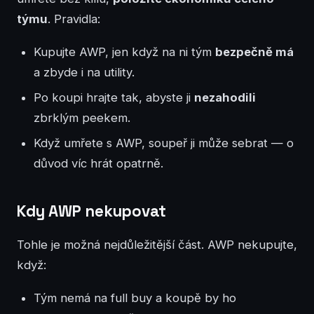
týmu
. Pravidla:
Kupujte AWP, jen když na ni tým
bezpečně má
a zbyde i na utility.
Po koupi hrajte tak, abyste ji
nezahodili
zbrklým peekem.
Když umřete s AWP, soupeř ji může sebrat — o
důvod víc hrát opatrně.
Kdy AWP nekupovat
Tohle je možná nejdůležitější část. AWP nekupujte,
když:
Tým nemá na full buy a koupě by ho