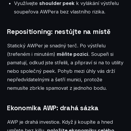
Využívejte
shoulder peek
k vylákání výstřelu
soupeřova AWPera bez vlastního rizika.
Repositioning: nestůjte na místě
Statický AWPer je snadný terč. Po výstřelu
(trefeném i minutém)
měňte pozici
. Soupeři si
pamatují, odkud jste střelili, a připraví si na to utility
nebo společný peek. Pohyb mezi úhly vás drží
nepředvídatelnými a šetří munici, protože
nemusíte zbrkle spamovat z jednoho bodu.
Ekonomika AWP: drahá sázka
AWP je drahá investice. Když ji koupíte a hned
umřete bez killu,
položíte ekonomiku celého