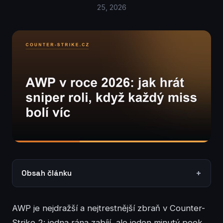
25, 2026
Obsah článku
AWP je nejdražší a nejtrestnější zbraň v Counter-
Strike 2: jedna rána zabíjí, ale jeden minutý peek