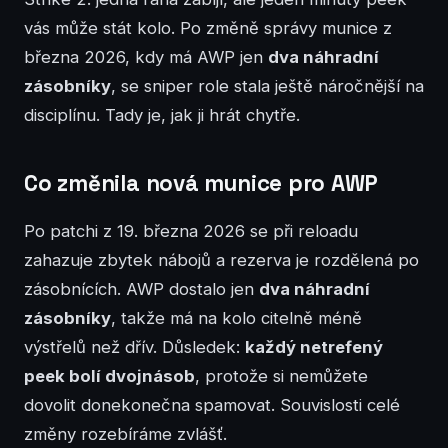
vás může stát kolo. Po změně správy munice z
března 2026, kdy má AWP jen
dva náhradní
zásobníky
, se sniper role stala ještě náročnější na
disciplínu. Tady je, jak ji hrát chytře.
Co změnila nová munice pro AWP
Po patchi z 19. března 2026 se při reloadu
zahazuje zbytek nábojů a rezerva je rozdělená po
zásobnících. AWP dostalo jen
dva náhradní
zásobníky
, takže má na kolo citelně méně
výstřelů než dřív. Důsledek:
každý netrefený
peek bolí dvojnásob
, protože si nemůžete
dovolit donekonečna spamovat. Souvislosti celé
změny rozebíráme zvlášť.