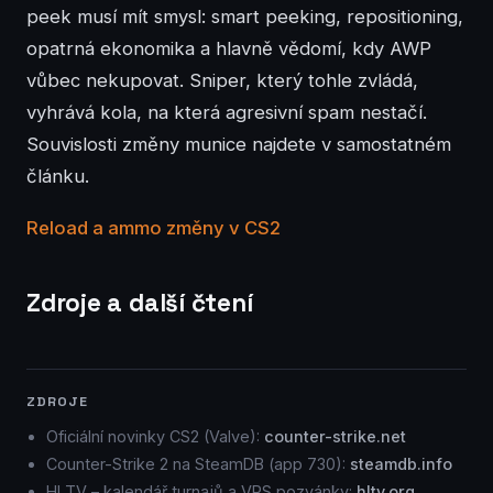
peek musí mít smysl: smart peeking, repositioning,
opatrná ekonomika a hlavně vědomí, kdy AWP
vůbec nekupovat. Sniper, který tohle zvládá,
vyhrává kola, na která agresivní spam nestačí.
Souvislosti změny munice najdete v samostatném
článku.
Reload a ammo změny v CS2
Zdroje a další čtení
ZDROJE
Oficiální novinky CS2 (Valve):
counter-strike.net
Counter-Strike 2 na SteamDB (app 730):
steamdb.info
HLTV – kalendář turnajů a VRS pozvánky:
hltv.org