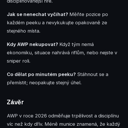
disciplinovanější hře.
Jak se nenechat vyčíhat?
Měňte pozice po
každém peeku a nevykukujte opakovaně ze
stejného místa.
Kdy AWP nekupovat?
Když tým nemá
ekonomiku, situace nahrává riflům, nebo nejste v
sniper roli.
Co dělat po minutém peeku?
Stáhnout se a
přemístit; neopakujte stejný úhel.
Závěr
AWP v roce 2026 odměňuje trpělivost a disciplínu
víc než kdy dřív. Méně munice znamená, že každý