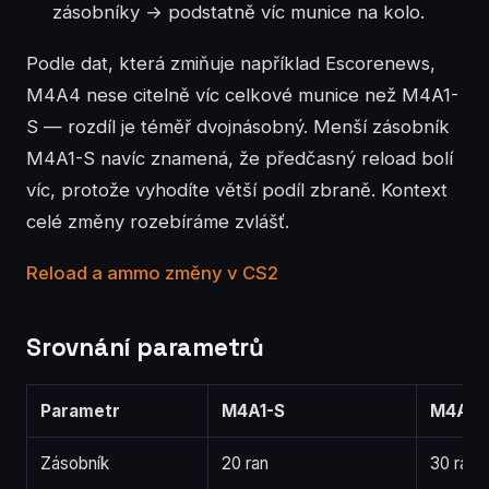
zásobníky → podstatně víc munice na kolo.
Podle dat, která zmiňuje například Escorenews,
M4A4 nese citelně víc celkové munice než M4A1-
S — rozdíl je téměř dvojnásobný. Menší zásobník
M4A1-S navíc znamená, že předčasný reload bolí
víc, protože vyhodíte větší podíl zbraně. Kontext
celé změny rozebíráme zvlášť.
Reload a ammo změny v CS2
Srovnání parametrů
Parametr
M4A1-S
M4A4
Zásobník
20 ran
30 ran