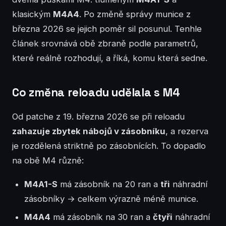
klasickým
M4A4
. Po změně správy munice z
března 2026 se jejich poměr sil posunul. Tenhle
článek srovnává obě zbraně podle parametrů,
které reálně rozhodují, a říká, komu která sedne.
Co změna reloadu udělala s M4
Od patche z 19. března 2026 se při reloadu
zahazuje zbytek nábojů v zásobníku
, a rezerva
je rozdělená striktně po zásobnících. To dopadlo
na obě M4 různě:
M4A1-S
má zásobník na 20 ran a
tři
náhradní
zásobníky → celkem výrazně méně munice.
M4A4
má zásobník na 30 ran a
čtyři
náhradní