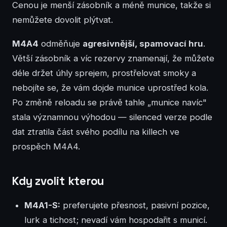
Cenou je menší zásobník a méně munice, takže si
nemůžete dovolit plýtvat.
M4A4
odměňuje
agresivnější, spamovací hru
.
Větší zásobník a víc rezervy znamenají, že můžete
déle držet úhly sprejem, prostřelovat smoky a
nebojíte se, že vám dojde munice uprostřed kola.
Po změně reloadu se právě tahle „munice navíc"
stala významnou výhodou — silenced verze podle
dat ztratila část svého podílu na killech ve
prospěch M4A4.
Kdy zvolit kterou
M4A1-S:
preferujete přesnost, pasivní pozice,
lurk a tichost; nevadí vám hospodařit s municí.