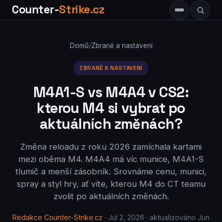
Counter-
Strike.cz
Domů
/
Zbraně a nastavení
ZBRANĚ A NASTAVENÍ
M4A1-S vs M4A4 v CS2:
kterou M4 si vybrat po
aktuálních změnách?
Změna reloadu z roku 2026 zamíchala kartami
mezi oběma M4. M4A4 má víc munice, M4A1-S
tlumič a menší zásobník. Srovnáme cenu, munici,
spray a styl hry, ať víte, kterou M4 do CT teamu
zvolit po aktuálních změnách.
Redakce Counter-Strike.cz
· Jul 2, 2026 · aktualizováno Jun