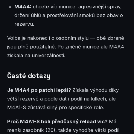
M4A4:
chcete víc munice, agresivnější spray,
držení úhlů a prostřelování smoků bez obav o
rezervu.
Volba je nakonec i o osobním stylu — obě zbraně
jsou plně použitelné. Po změně munice ale M4A4
získala na univerzálnosti.
Časté dotazy
Je M4A4 po patchi lepší?
Získala výhodu díky
větší rezervě a podle dat i podíl na killech, ale
M4A1-S zůstává silný pro specifické role.
Proč M4A1-S bolí předčasný reload víc?
Má
menší zásobník (20), takže vyhodíte větší podíl