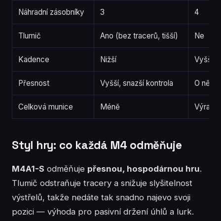
Náhradní zásobníky
3
4
Tlumič
Ano (bez tracerů, tišší)
Ne
Kadence
Nižší
Vyšší
Přesnost
Vyšší, snazší kontrola
O něco 
Celková munice
Méně
Výrazně
Styl hry: co každá M4 odměňuje
M4A1-S
odměňuje
přesnou, hospodárnou hru
.
Tlumič odstraňuje tracery a snižuje slyšitelnost
výstřelů, takže nedáte tak snadno najevo svoji
pozici — výhoda pro pasivní držení úhlů a lurk.